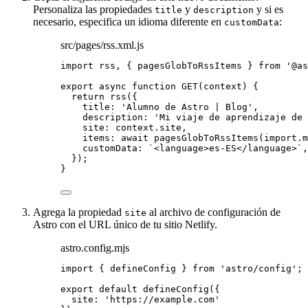
Personaliza las propiedades
y
y si es
title
description
necesario, especifica un idioma diferente en
:
customData
src/pages/rss.xml.js
import
 rss, { pagesGlobToRssItems } 
from
'
@as
export
async
function
GET
(
context
)
 {
return
rss
({
title: 
'
Alumno de Astro | Blog
'
,
description: 
'
Mi viaje de aprendizaje de 
site: 
context
.
site
,
items: 
await
pagesGlobToRssItems
(
import.
m
customData: 
`
<language>es-ES</language>
`
,
});
}
Agrega la propiedad
al archivo de configuración de
site
Astro con el URL único de tu sitio Netlify.
astro.config.mjs
import
 { defineConfig } 
from
'
astro/config
'
;
export
default
defineConfig
({
site: 
'
https://example.com
'