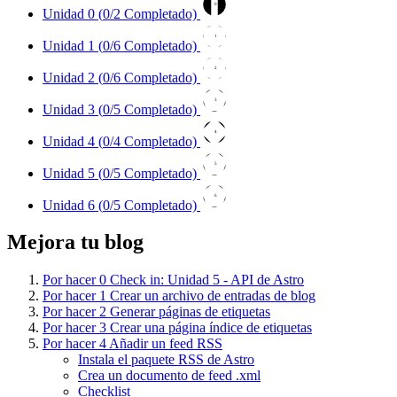
0
Unidad 0 (
0
/2 Completado)
1
Unidad 1 (
0
/6 Completado)
2
Unidad 2 (
0
/6 Completado)
3
Unidad 3 (
0
/5 Completado)
4
Unidad 4 (
0
/4 Completado)
5
Unidad 5 (
0
/5 Completado)
6
Unidad 6 (
0
/5 Completado)
Mejora tu blog
Por hacer
0
Check in: Unidad 5 - API de Astro
Por hacer
1
Crear un archivo de entradas de blog
Por hacer
2
Generar páginas de etiquetas
Por hacer
3
Crear una página índice de etiquetas
Por hacer
4
Añadir un feed RSS
Instala el paquete RSS de Astro
Crea un documento de feed .xml
Checklist