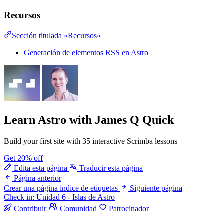
Recursos
Sección titulada «Recursos»
Generación de elementos RSS en Astro
Learn Astro
with James Q Quick
Build your first site with 35 interactive Scrimba lessons
Get 20% off
Edita esta página
Traducir esta página
Página anterior
Crear una página índice de etiquetas
Siguiente página
Check in: Unidad 6 - Islas de Astro
Contribuir
Comunidad
Patrocinador