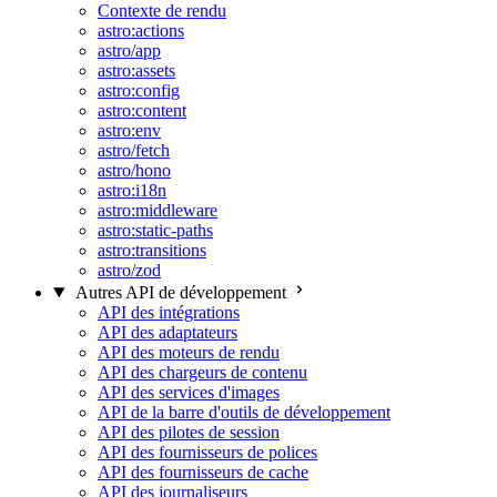
Contexte de rendu
astro:actions
astro/app
astro:assets
astro:config
astro:content
astro:env
astro/fetch
astro/hono
astro:i18n
astro:middleware
astro:static-paths
astro:transitions
astro/zod
Autres API de développement
API des intégrations
API des adaptateurs
API des moteurs de rendu
API des chargeurs de contenu
API des services d'images
API de la barre d'outils de développement
API des pilotes de session
API des fournisseurs de polices
API des fournisseurs de cache
API des journaliseurs