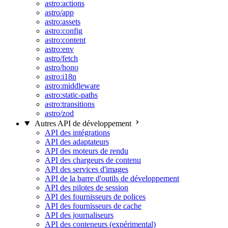
astro:actions
astro/app
astro:assets
astro:config
astro:content
astro:env
astro/fetch
astro/hono
astro:i18n
astro:middleware
astro:static-paths
astro:transitions
astro/zod
Autres API de développement
API des intégrations
API des adaptateurs
API des moteurs de rendu
API des chargeurs de contenu
API des services d'images
API de la barre d'outils de développement
API des pilotes de session
API des fournisseurs de polices
API des fournisseurs de cache
API des journaliseurs
API des conteneurs (expérimental)