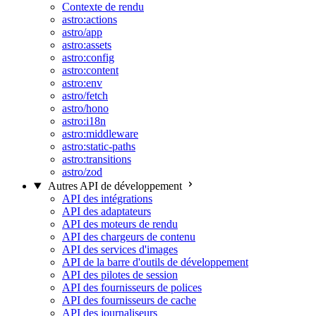
Contexte de rendu
astro:actions
astro/app
astro:assets
astro:config
astro:content
astro:env
astro/fetch
astro/hono
astro:i18n
astro:middleware
astro:static-paths
astro:transitions
astro/zod
Autres API de développement
API des intégrations
API des adaptateurs
API des moteurs de rendu
API des chargeurs de contenu
API des services d'images
API de la barre d'outils de développement
API des pilotes de session
API des fournisseurs de polices
API des fournisseurs de cache
API des journaliseurs