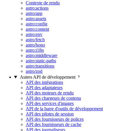
Contexte de rendu
astro:actions
astro/app
astro:assets
astro:config
astro:content
astro:env
astro/fetch
astro/hono
astro:i18n
astro:middleware
astro:static-paths
astro:transitions
astro/zod
Autres API de développement
API des intégrations
API des adaptateurs
API des moteurs de rendu
API des chargeurs de contenu
API des services d'images
API de la barre d'outils de développement
API des pilotes de session
API des fournisseurs de polices
API des fournisseurs de cache
API des journaliseurs