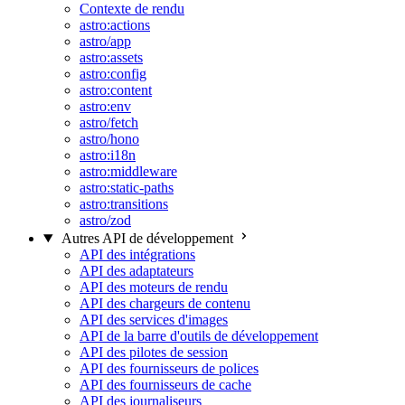
Contexte de rendu
astro:actions
astro/app
astro:assets
astro:config
astro:content
astro:env
astro/fetch
astro/hono
astro:i18n
astro:middleware
astro:static-paths
astro:transitions
astro/zod
Autres API de développement
API des intégrations
API des adaptateurs
API des moteurs de rendu
API des chargeurs de contenu
API des services d'images
API de la barre d'outils de développement
API des pilotes de session
API des fournisseurs de polices
API des fournisseurs de cache
API des journaliseurs