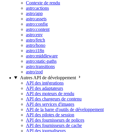
Contexte de rendu
astro:actions
astro/app
astro:assets
astro:config
astro:content
astro:env
astro/fetch
astro/hono
astro:i18n
astro:middleware
astro:static-paths
astro:transitions
astro/zod
Autres API de développement
API des intégrations
API des adaptateurs
API des moteurs de rendu
API des chargeurs de contenu
API des services d'images
API de la barre d'outils de développement
API des pilotes de session
API des fournisseurs de polices
API des fournisseurs de cache
API des journaliseurs