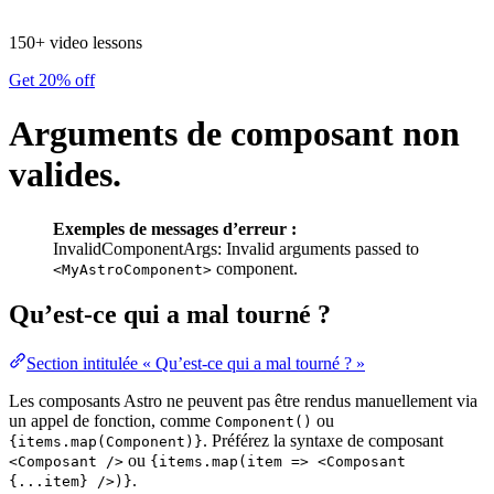
150+ video lessons
Get 20% off
Arguments de composant non
valides.
Exemples de messages d’erreur :
InvalidComponentArgs: Invalid arguments passed to
component.
<MyAstroComponent>
Qu’est-ce qui a mal tourné ?
Section intitulée « Qu’est-ce qui a mal tourné ? »
Les composants Astro ne peuvent pas être rendus manuellement via
un appel de fonction, comme
ou
Component()
. Préférez la syntaxe de composant
{items.map(Component)}
ou
<Composant />
{items.map(item => <Composant
.
{...item} />)}