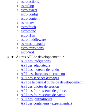
astro:actions
astro/app
astro:assets
astro:config
astro:content
astro:env
astro/fetch
astro/hono
astro:i18n
astro:middleware
astro:static-paths
astro:transitions
astro/zod
Autres API de développement
API des intégrations
API des adaptateurs
API des moteurs de rendu
API des chargeurs de contenu
API des services d'images
API de la barre d'outils de développement
API des pilotes de session
API des fournisseurs de polices
API des fournisseurs de cache
API des journaliseurs
API des conteneurs (expérimental)