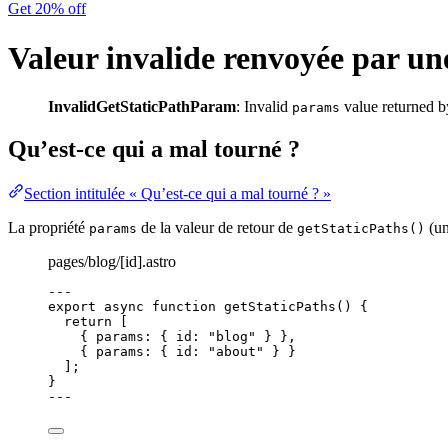
Get 20% off
Valeur invalide renvoyée par une
InvalidGetStaticPathParam
: Invalid
value returned b
params
Qu’est-ce qui a mal tourné ?
Section intitulée « Qu’est-ce qui a mal tourné ? »
La propriété
de la valeur de retour de
(un
params
getStaticPaths()
pages/blog/[id].astro
---
export
async
function
getStaticPaths
()
 {
return
 [
{ params: { id: 
"
blog
"
 } }
,
{ params: { id: 
"
about
"
 } }
];
}
---