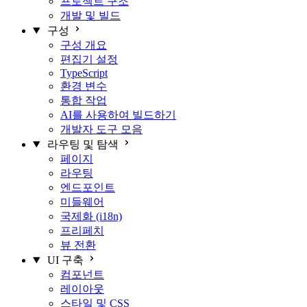
프로젝트 구조
개발 및 빌드
구성
구성 개요
편집기 설정
TypeScript
환경 변수
통합 작업
AI를 사용하여 빌드하기
개발자 도구 모음
라우팅 및 탐색
페이지
라우팅
엔드포인트
미들웨어
국제화 (i18n)
프리페치
뷰 전환
UI 구축
컴포넌트
레이아웃
스타일 및 CSS