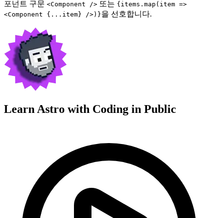
포넌트 구문
또는
<Component />
{items.map(item =>
을 선호합니다.
<Component {...item} />)}
Learn Astro with
Coding in Public