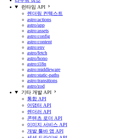
라우팅 참조
런타임 API
렌더링 컨텍스트
astro:actions
astro/app
astro:assets
astro:config
astro:content
astro:env
astro/fetch
astro/hono
astro:i18n
astro:middleware
astro:static-paths
astro:transitions
astro/zod
기타 개발 API
통합 API
어댑터 API
렌더러 API
콘텐츠 로더 API
이미지 서비스 API
개발 툴바 앱 API
세션 드라이버 API