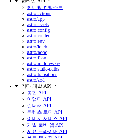
런타임 API
렌더링 컨텍스트
astro:actions
astro/app
astro:assets
astro:config
astro:content
astro:env
astro/fetch
astro/hono
astro:i18n
astro:middleware
astro:static-paths
astro:transitions
astro/zod
기타 개발 API
통합 API
어댑터 API
렌더러 API
콘텐츠 로더 API
이미지 서비스 API
개발 툴바 앱 API
세션 드라이버 API
폰트 제공자 API