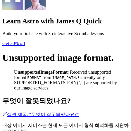
Learn Astro
with James Q Quick
Build your first site with 35 interactive Scrimba lessons
Get 20% off
Unsupported image format.
UnsupportedImageFormat
: Received unsupported
format
from
. Currently only
FORMAT
IMAGE_PATH
SUPPORTED_FORMATS.JOIN(’, ’) are supported by
our image services.
무엇이 잘못되었나요?
섹션 제목: “무엇이 잘못되었나요?”
내장 이미지 서비스는 현재 모든 이미지 형식 최적화를 지원하