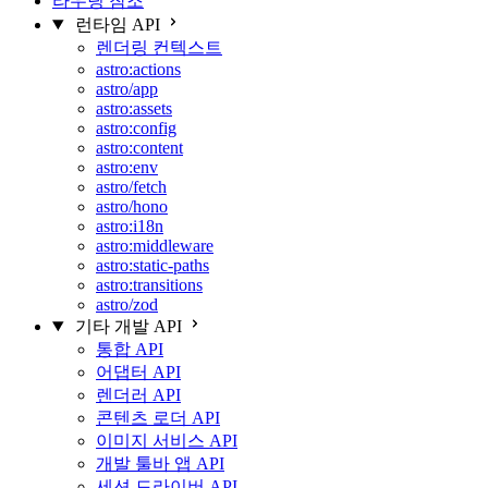
라우팅 참조
런타임 API
렌더링 컨텍스트
astro:actions
astro/app
astro:assets
astro:config
astro:content
astro:env
astro/fetch
astro/hono
astro:i18n
astro:middleware
astro:static-paths
astro:transitions
astro/zod
기타 개발 API
통합 API
어댑터 API
렌더러 API
콘텐츠 로더 API
이미지 서비스 API
개발 툴바 앱 API
세션 드라이버 API