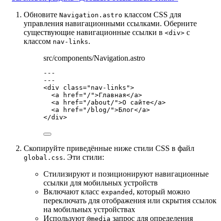
Обновите
классом CSS для
Navigation.astro
управления навигационными ссылками. Оберните
существующие навигационные ссылки в
с
<div>
классом
.
nav-links
src/components/Navigation.astro
---
---
<
div
class
=
"
nav-links
"
>
<
a
href
=
"
/
"
>
Главная
</
a
>
<
a
href
=
"
/about/
"
>
О сайте
</
a
>
<
a
href
=
"
/blog/
"
>
Блог
</
a
>
</
div
>
Скопируйте приведённые ниже стили CSS в файл
. Эти стили:
global.css
Стилизируют и позиционируют навигационные
ссылки для мобильных устройств
Включают класс
, который можно
expanded
переключать для отображения или скрытия ссылок
на мобильных устройствах
Используют
запрос для определения
@media