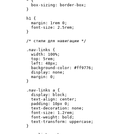
*
 {
box-sizing
: 
border-box
;
}
h1
 {
margin
: 
1
rem
0
;
font-size
: 
2.5
rem
;
}
/* стили для навигации */
.nav-links
 {
width
: 
100
%
;
top
: 
5
rem
;
left
: 
48
px
;
background-color
: 
#
ff9776
;
display
: 
none
;
margin
: 
0
;
}
.nav-links
a
 {
display
: 
block
;
text-align
: 
center
;
padding
: 
10
px
0
;
text-decoration
: 
none
;
font-size
: 
1.2
rem
;
font-weight
: 
bold
;
text-transform
: 
uppercase
;
}