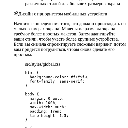
различных стилей для больших размеров экрана
Дизайн с приоритетом мобильных устройств
Начните с определения того, что должно происходить на
малых размерах экрана! Маленькие размеры экрана
требуют более простых макетов. Затем адаптируйте
ваши стили, чтобы учесть более крупные устройства.
Если вы сначала спроектируете сложный вариант, потом
вам придется потрудиться, чтобы снова сделать его
простым.
src/styles/global.css
html
 {
background-color
: 
#
f1f5f9
;
font-family
: 
sans-serif
;
}
body
 {
margin
: 
0
auto
;
width
: 
100
%
;
max-width
: 
80
ch
;
padding
: 
1
rem
;
line-height
: 
1.5
;
}