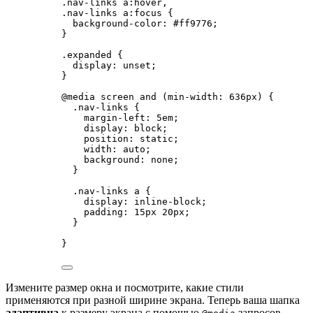
.nav-links
a
:hover
,
.nav-links
a
:focus
 {
background-color
: 
#
ff9776
;
}
.expanded
 {
display
: 
unset
;
}
@media
screen
and
(
min-width
: 
636
px
)
 {
.nav-links
 {
margin-left
: 
5
em
;
display
: 
block
;
position
: 
static
;
width
: 
auto
;
background
: 
none
;
}
.nav-links
a
 {
display
: 
inline-block
;
padding
: 
15
px
20
px
;
}
}
Измените размер окна и посмотрите, какие стили
применяются при разной ширине экрана. Теперь ваша шапка
адаптивна
к размеру экрана с помощью
запросов.