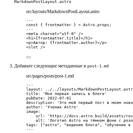
MarkdownPostLayout.astro
src/layouts/MarkdownPostLayout.astro
---
const { 
frontmatter
 } = 
Astro
.
props
;
---
<
meta
charset
=
"
utf-8
"
 />
<
h1
>
{
frontmatter
.
title
}
</
h1
>
<
p
>
Автор: 
{
frontmatter
.
author
}
</
p
>
<
slot
 />
Добавьте следующие метаданные в
post-1.md
src/pages/posts/post-1.md
---
layout
: 
../../layouts/MarkdownPostLayout.astr
title
: 
'
Моя первая запись в блоге
'
pubDate
: 
2022-07-01
description
: 
'
Это мой первый пост в моем ново
author
: 
'
Ученик Astro
'
image
:
url
: 
'
https://docs.astro.build/assets/ros
alt
: 
'
Логотип Astro на тёмном фоне с розо
tags
: [
"
astro
"
, 
"
ведение блога
"
, 
"
обучение в 
---