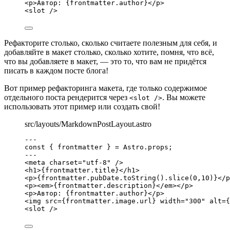
<
p
>
Автор: 
{
frontmatter
.
author
}
</
p
>
<
slot
 />
Рефакторите столько, сколько считаете полезным для себя, и
добавляйте в макет столько, сколько хотите, помня, что всё,
что вы добавляете в макет, — это то, что вам не придётся
писать в каждом посте блога!
Вот пример рефакторинга макета, где только содержимое
отдельного поста рендерится через
. Вы можете
<slot />
использовать этот пример или создать свой!
src/layouts/MarkdownPostLayout.astro
---
const { 
frontmatter
 } = 
Astro
.
props
;
---
<
meta
charset
=
"
utf-8
"
 />
<
h1
>
{
frontmatter
.
title
}
</
h1
>
<
p
>
{
frontmatter
.
pubDate
.
toString
()
.
slice
(
0
,
10
)
}
</
p
<
p
><
em
>
{
frontmatter
.
description
}
</
em
></
p
>
<
p
>
Автор: 
{
frontmatter
.
author
}
</
p
>
<
img
src
=
{
frontmatter
.
image
.
url
}
width
=
"
300
"
alt
=
{
<
slot
 />