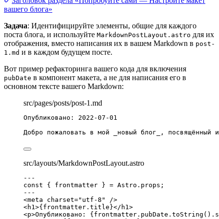
Заголовок раздела «Попробуйте сами — Настройте макет
вашего блога»
Задача
: Идентифицируйте элементы, общие для каждого
поста блога, и используйте
для их
MarkdownPostLayout.astro
отображения, вместо написания их в вашем Markdown в
post-
и в каждом будущем посте.
1.md
Вот пример рефакторинга вашего кода для включения
в компонент макета, а не для написания его в
pubDate
основном тексте вашего Markdown:
src/pages/posts/post-1.md
Опубликовано: 2022-07-01
Добро пожаловать в мой 
_
новый блог
_
, посвящённый и
src/layouts/MarkdownPostLayout.astro
---
const { 
frontmatter
 } = 
Astro
.
props
;
---
<
meta
charset
=
"
utf-8
"
 />
<
h1
>
{
frontmatter
.
title
}
</
h1
>
<
p
>
Опубликовано: 
{
frontmatter
.
pubDate
.
toString
()
.
s