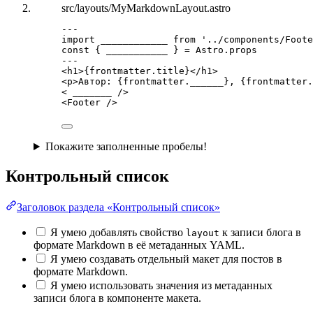
src/layouts/MyMarkdownLayout.astro
---
import
 ____________ 
from
'
../components/Foote
const { 
___________
 } = 
Astro
.
props
---
<
h1
>
{
frontmatter
.
title
}
</
h1
>
<
p
>
Автор: 
{
frontmatter
.
______
}
, 
{
frontmatter
.
< 
_______
 />
<
Footer
 />
Покажите заполненные пробелы!
Контрольный список
Заголовок раздела «Контрольный список»
Я умею добавлять свойство
к записи блога в
layout
формате Markdown в её метаданных YAML.
Я умею создавать отдельный макет для постов в
формате Markdown.
Я умею использовать значения из метаданных
записи блога в компоненте макета.