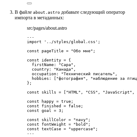
В файле
добавьте следующий оператор
about.astro
импорта в метаданных:
src/pages/about.astro
---
import
'
../styles/global.css
'
;
const 
pageTitle
 = 
"
Обо мне
"
;
const 
identity
 = {
firstName: 
"
Сара
"
,
country: 
"
Канада
"
,
occupation: 
"
Технический писатель
"
,
hobbies:
 [
"
фотография
"
, 
"
наблюдение за птиц
}
;
const 
skills
 =
 [
"
HTML
"
, 
"
CSS
"
, 
"
JavaScript
"
, 
const 
happy
 = 
true
;
const 
finished
 = 
false
;
const 
goal
 = 
3
;
const 
skillColor
 = 
"
navy
"
;
const 
fontWeight
 = 
"
bold
"
;
const 
textCase
 = 
"
uppercase
"
;
---