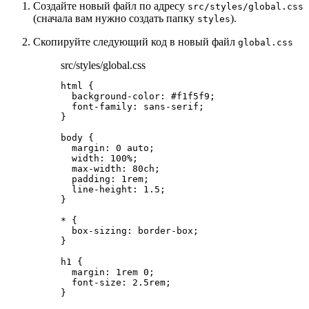
Создайте новый файл по адресу
src/styles/global.css
(сначала вам нужно создать папку
).
styles
Скопируйте следующий код в новый файл
global.css
src/styles/global.css
html
 {
background-color
: 
#
f1f5f9
;
font-family
: 
sans-serif
;
}
body
 {
margin
: 
0
auto
;
width
: 
100
%
;
max-width
: 
80
ch
;
padding
: 
1
rem
;
line-height
: 
1.5
;
}
*
 {
box-sizing
: 
border-box
;
}
h1
 {
margin
: 
1
rem
0
;
font-size
: 
2.5
rem
;
}