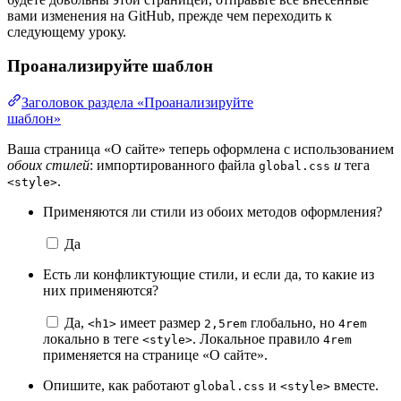
вами изменения на GitHub, прежде чем переходить к
следующему уроку.
Проанализируйте шаблон
Заголовок раздела «Проанализируйте
шаблон»
Ваша страница «О сайте» теперь оформлена с использованием
обоих стилей
: импортированного файла
и
тега
global.css
.
<style>
Применяются ли стили из обоих методов оформления?
Да
Есть ли конфликтующие стили, и если да, то какие из
них применяются?
Да,
имеет размер
глобально, но
<h1>
2,5rem
4rem
локально в теге
. Локальное правило
<style>
4rem
применяется на странице «О сайте».
Опишите, как работают
и
вместе.
global.css
<style>