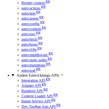
Render context
astro:actions
astro/app
astro:assets
astro:config
astro:content
astro:env
astro/fetch
astro/hono
astro:i18n
astro:middleware
astro:static-paths
astro:transitions
astro/zod
Andere Entwicklungs-APIs
Integration API
Adapter API
Renderer API
Content Loader API
Image Service API
Dev Toolbar App API