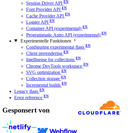
Session Driver API
Font Provider API
Cache Provider API
Logger API
Container API (experimental)
Programmatic Astro API (experimental)
Experimentelle Funktionen
Configuring experimental flags
Client prerendering
Intellisense for collections
Chrome DevTools workspace
SVG optimization
Collection storage
Incremental builds
Legacy flags
Error reference
Gesponsert von