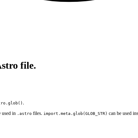
stro file.
.
tro.glob()
e used in
files.
can be used inst
.astro
import.meta.glob(GLOB_STR)