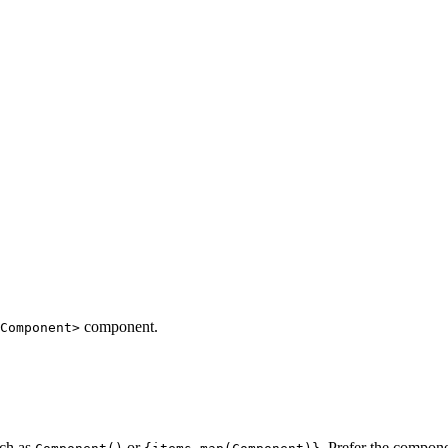
component.
Component>
uch as
or
. Prefer the compon