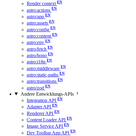
Render context
astro:actions
astro/app
astro:assets
astro:config
astro:content
astro:env
astro/fetch
astro/hono
astro:i18n
astro:middleware
astro:static-paths
astro:transitions
astro/zod
Andere Entwicklungs-APIs
Integration API
Adapter API
Renderer API
Content Loader API
Image Service API
Dev Toolbar App API