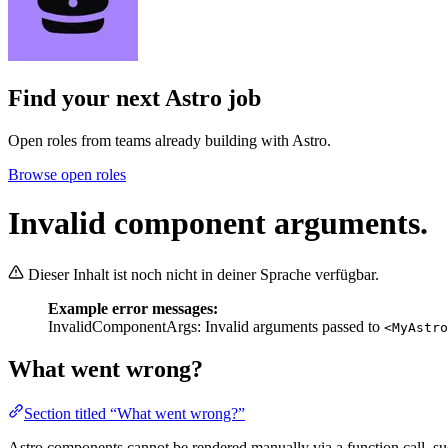
Find your next
Astro job
Open roles from teams already building with Astro.
Browse open roles
Invalid component arguments.
Dieser Inhalt ist noch nicht in deiner Sprache verfügbar.
Example error messages:
InvalidComponentArgs: Invalid arguments passed to
<MyAstro
What went wrong?
Section titled “What went wrong?”
Astro components cannot be rendered manually via a function call, s