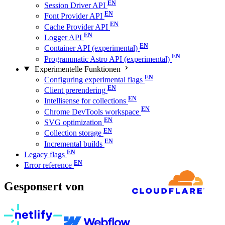
Session Driver API
Font Provider API
Cache Provider API
Logger API
Container API (experimental)
Programmatic Astro API (experimental)
Experimentelle Funktionen
Configuring experimental flags
Client prerendering
Intellisense for collections
Chrome DevTools workspace
SVG optimization
Collection storage
Incremental builds
Legacy flags
Error reference
Gesponsert von