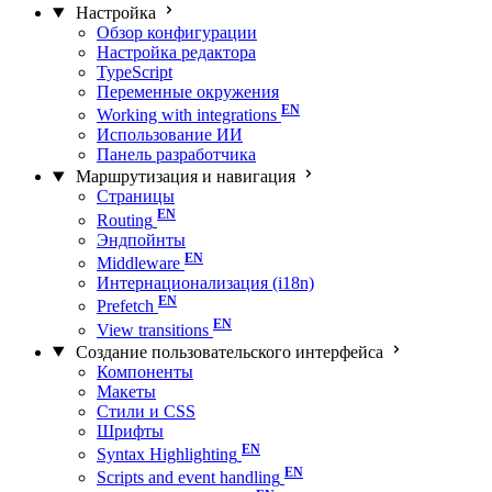
Настройка
Обзор конфигурации
Настройка редактора
TypeScript
Переменные окружения
Working with integrations
Использование ИИ
Панель разработчика
Маршрутизация и навигация
Страницы
Routing
Эндпойнты
Middleware
Интернационализация (i18n)
Prefetch
View transitions
Создание пользовательского интерфейса
Компоненты
Макеты
Стили и CSS
Шрифты
Syntax Highlighting
Scripts and event handling