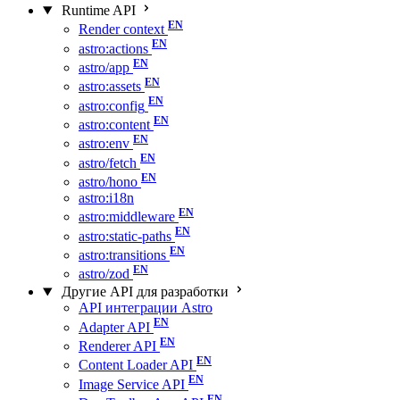
Runtime API
Render context
astro:actions
astro/app
astro:assets
astro:config
astro:content
astro:env
astro/fetch
astro/hono
astro:i18n
astro:middleware
astro:static-paths
astro:transitions
astro/zod
Другие API для разработки
API интеграции Astro
Adapter API
Renderer API
Content Loader API
Image Service API