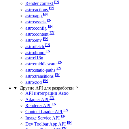
Render context
astro:actions
astro/app
astro:assets
astro:config
astro:content
astro:env
astro/fetch
astro/hono
astro:i18n
astro:middleware
astro:static-paths
astro:transitions
astro/zod
Другие API для разработки
API интеграции Astro
Adapter API
Renderer API
Content Loader API
Image Service API
Dev Toolbar App API