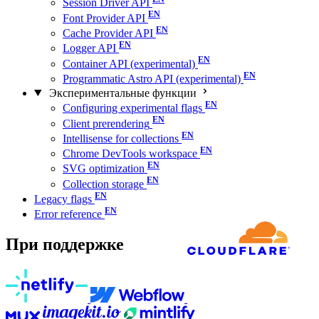
Session Driver API
Font Provider API
Cache Provider API
Logger API
Container API (experimental)
Programmatic Astro API (experimental)
Экспериментальные функции
Configuring experimental flags
Client prerendering
Intellisense for collections
Chrome DevTools workspace
SVG optimization
Collection storage
Legacy flags
Error reference
При поддержке