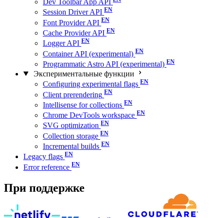
Dev Toolbar App API
Session Driver API
Font Provider API
Cache Provider API
Logger API
Container API (experimental)
Programmatic Astro API (experimental)
Экспериментальные функции
Configuring experimental flags
Client prerendering
Intellisense for collections
Chrome DevTools workspace
SVG optimization
Collection storage
Incremental builds
Legacy flags
Error reference
При поддержке