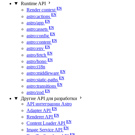
Runtime API
Render context
astro:actions
astro/app
astro:assets
astro:config
astro:content
astro:env
astro/fetch
astro/hono
astro:i18n
astro:middleware
astro:static-paths
astro:transitions
astro/zod
Другие API для разработки
API интеграции Astro
Adapter API
Renderer API
Content Loader API
Image Service API