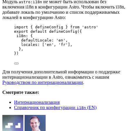
Модуль
не может быть использован без
astro:i18n
включения i18n в конфигурации Astro. Чтобы включить i18n,
добавьте локаль по умолчанию и список поддерживаемых
локалей в конфигурацию Astro:
import
 { defineConfig } 
from
'
astro
'
export
default
defineConfig
({
i18n: {
defaultLocale: 
'
en
'
,
locales: [
'
en
'
, 
'
fr
'
],
},
})
Для получения дополнительной информации о поддержке
интернационализации в Astro, ознакомьтесь с нашим
Руководством по интернационализации
.
Смотрите также:
Интернационализация
Справочник по конфигурации
(EN)
i18n