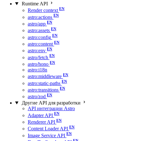
Runtime API
Render context
astro:actions
astro/app
astro:assets
astro:config
astro:content
astro:env
astro/fetch
astro/hono
astro:i18n
astro:middleware
astro:static-paths
astro:transitions
astro/zod
Другие API для разработки
API интеграции Astro
Adapter API
Renderer API
Content Loader API
Image Service API