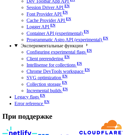
Dev Toolbar App API
Session Driver API
Font Provider API
Cache Provider API
Logger API
Container API (experimental)
Programmatic Astro API (experimental)
Экспериментальные функции
Configuring experimental flags
Client prerendering
Intellisense for collections
Chrome DevTools workspace
SVG optimization
Collection storage
Incremental builds
Legacy flags
Error reference
При поддержке