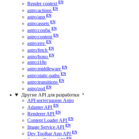
Render context
astro:actions
astro/app
astro:assets
astro:config
astro:content
astro:env
astro/fetch
astro/hono
astro:i18n
astro:middleware
astro:static-paths
astro:transitions
astro/zod
Другие API для разработки
API интеграции Astro
Adapter API
Renderer API
Content Loader API
Image Service API
Dev Toolbar App API