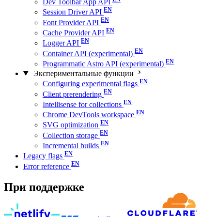
Dev Toolbar App API
Session Driver API
Font Provider API
Cache Provider API
Logger API
Container API (experimental)
Programmatic Astro API (experimental)
Экспериментальные функции
Configuring experimental flags
Client prerendering
Intellisense for collections
Chrome DevTools workspace
SVG optimization
Collection storage
Incremental builds
Legacy flags
Error reference
При поддержке