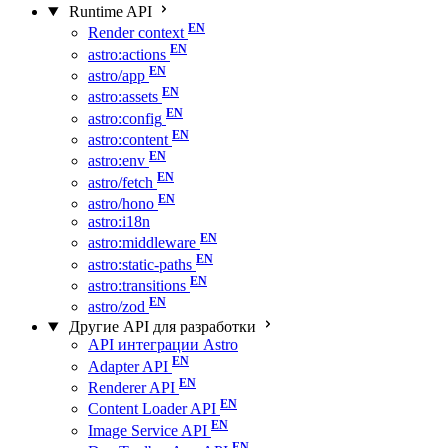
Runtime API
Render context
astro:actions
astro/app
astro:assets
astro:config
astro:content
astro:env
astro/fetch
astro/hono
astro:i18n
astro:middleware
astro:static-paths
astro:transitions
astro/zod
Другие API для разработки
API интеграции Astro
Adapter API
Renderer API
Content Loader API
Image Service API