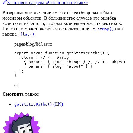
Заголовок раздела «Что пошло не так?»
Возвращаемое значение
должно быть
getStaticPaths
массивом объектов. В большинстве случаев эта ошибка
возникает из-за того, что был возвращен массив массивов.
Полезным может оказаться использование
или
.flatMap()
вызова
.
.flat()
pages/blog/[id].astro
export
async
function
getStaticPaths
()
 {
return
 [ 
// <-- Array
{ params: { slug: 
"
blog
"
 } }
,
// <-- Object
{ params: { slug: 
"
about
"
 } }
];
}
Смотрите также:
(EN)
getStaticPaths()