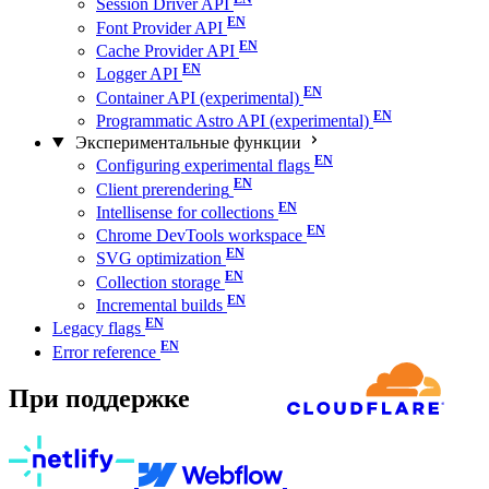
Session Driver API
Font Provider API
Cache Provider API
Logger API
Container API (experimental)
Programmatic Astro API (experimental)
Экспериментальные функции
Configuring experimental flags
Client prerendering
Intellisense for collections
Chrome DevTools workspace
SVG optimization
Collection storage
Incremental builds
Legacy flags
Error reference
При поддержке