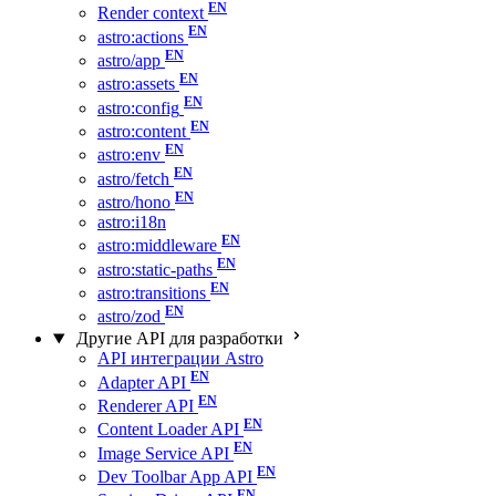
Render context
astro:actions
astro/app
astro:assets
astro:config
astro:content
astro:env
astro/fetch
astro/hono
astro:i18n
astro:middleware
astro:static-paths
astro:transitions
astro/zod
Другие API для разработки
API интеграции Astro
Adapter API
Renderer API
Content Loader API
Image Service API
Dev Toolbar App API