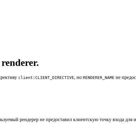
 renderer.
ирективу
, но
не предос
client:CLIENT_DIRECTIVE
RENDERER_NAME
льзуемый рендерер не предоставил клиентскую точку входа для 