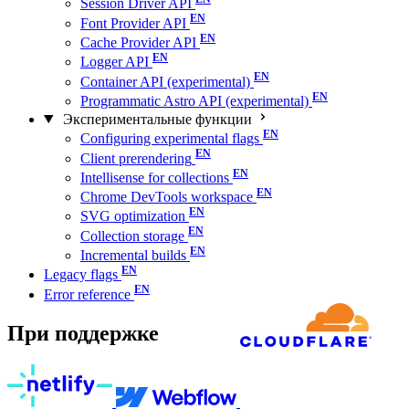
Session Driver API
Font Provider API
Cache Provider API
Logger API
Container API (experimental)
Programmatic Astro API (experimental)
Экспериментальные функции
Configuring experimental flags
Client prerendering
Intellisense for collections
Chrome DevTools workspace
SVG optimization
Collection storage
Incremental builds
Legacy flags
Error reference
При поддержке