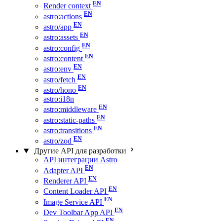
Render context
astro:actions
astro/app
astro:assets
astro:config
astro:content
astro:env
astro/fetch
astro/hono
astro:i18n
astro:middleware
astro:static-paths
astro:transitions
astro/zod
Другие API для разработки
API интеграции Astro
Adapter API
Renderer API
Content Loader API
Image Service API
Dev Toolbar App API