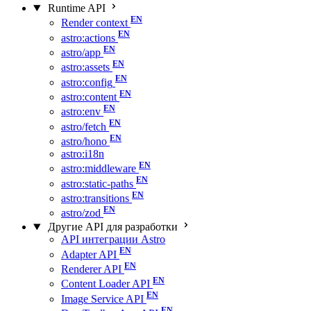
Runtime API
Render context
astro:actions
astro/app
astro:assets
astro:config
astro:content
astro:env
astro/fetch
astro/hono
astro:i18n
astro:middleware
astro:static-paths
astro:transitions
astro/zod
Другие API для разработки
API интеграции Astro
Adapter API
Renderer API
Content Loader API
Image Service API