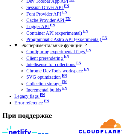
Dev Toolbar App API
Session Driver API
Font Provider API
Cache Provider API
Logger API
Container API (experimental)
Programmatic Astro API (experimental)
Экспериментальные функции
Configuring experimental flags
Client prerendering
Intellisense for collections
Chrome DevTools workspace
SVG optimization
Collection storage
Incremental builds
Legacy flags
Error reference
При поддержке