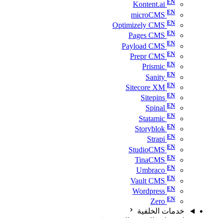
Kontent.ai
microCMS
Optimizely CMS
Pages CMS
Payload CMS
Prepr CMS
Prismic
Sanity
Sitecore XM
Sitepins
Spinal
Statamic
Storyblok
Strapi
StudioCMS
TinaCMS
Umbraco
Vault CMS
Wordpress
Zero
خدمات الخلفية