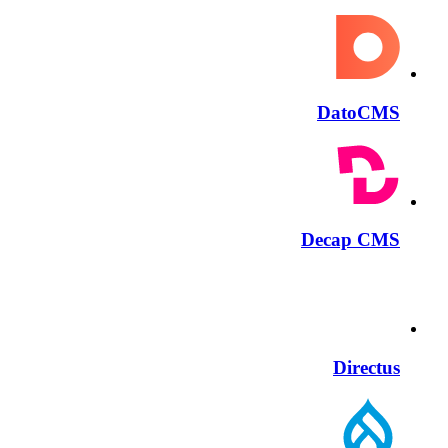
DatoCMS
Decap CMS
Directus