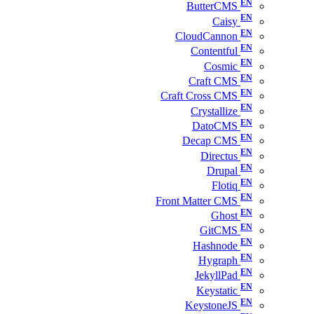
ButterCMS
Caisy
CloudCannon
Contentful
Cosmic
Craft CMS
Craft Cross CMS
Crystallize
DatoCMS
Decap CMS
Directus
Drupal
Flotiq
Front Matter CMS
Ghost
GitCMS
Hashnode
Hygraph
JekyllPad
Keystatic
KeystoneJS