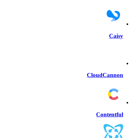
Caisy
CloudCannon
Contentful