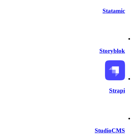
Statamic
Storyblok
Strapi
StudioCMS