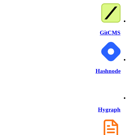
GitCMS
Hashnode
Hygraph