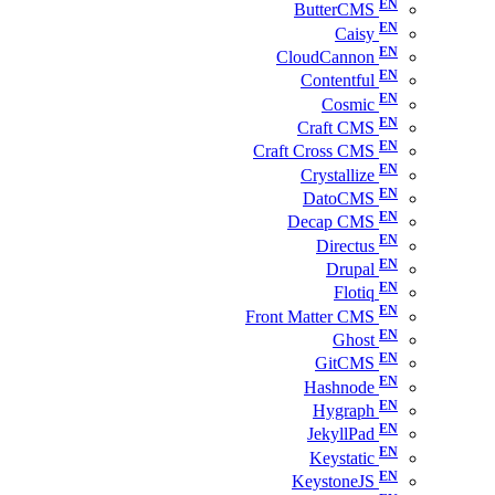
ButterCMS
Caisy
CloudCannon
Contentful
Cosmic
Craft CMS
Craft Cross CMS
Crystallize
DatoCMS
Decap CMS
Directus
Drupal
Flotiq
Front Matter CMS
Ghost
GitCMS
Hashnode
Hygraph
JekyllPad
Keystatic
KeystoneJS