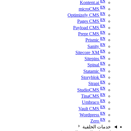
Kontent.ai
microCMS
Optimizely CMS
Pages CMS
Payload CMS
Prepr CMS
Prismic
Sanity
Sitecore XM
Sitepins
Spinal
Statamic
Storyblok
Strapi
StudioCMS
TinaCMS
Umbraco
Vault CMS
Wordpress
Zero
خدمات الخلفية