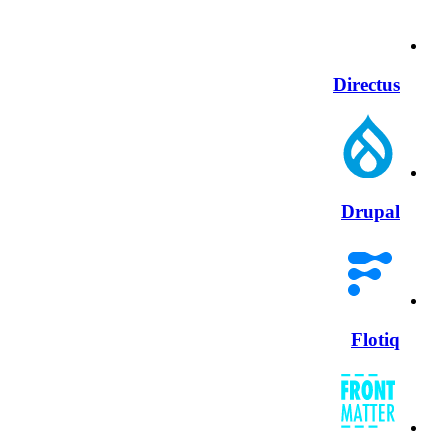
Directus
Drupal
Flotiq