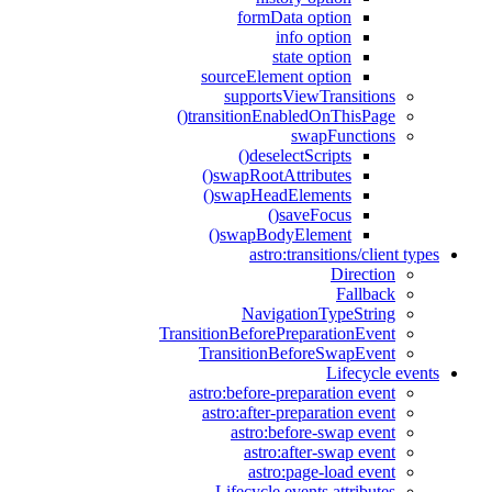
formData option
info option
state option
sourceElement option
supportsViewTransitions
transitionEnabledOnThisPage()
swapFunctions
deselectScripts()
swapRootAttributes()
swapHeadElements()
saveFocus()
swapBodyElement()
astro:transitions/client types
Direction
Fallback
NavigationTypeString
TransitionBeforePreparationEvent
TransitionBeforeSwapEvent
Lifecycle events
astro:before-preparation event
astro:after-preparation event
astro:before-swap event
astro:after-swap event
astro:page-load event
Lifecycle events attributes