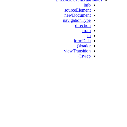
info
sourceElement
newDocument
navigationType
direction
from
to
formData
loader()
viewTransition
swap()