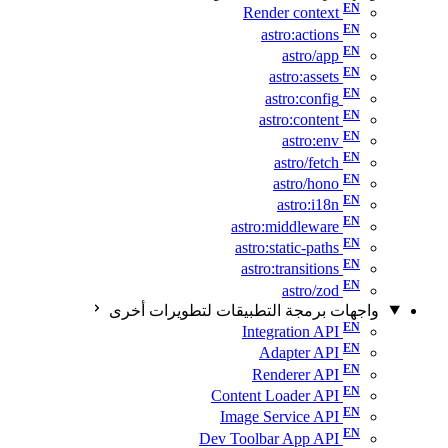
Render context
astro:actions
astro/app
astro:assets
astro:config
astro:content
astro:env
astro/fetch
astro/hono
astro:i18n
astro:middleware
astro:static-paths
astro:transitions
astro/zod
واجهات برمجة التطبيقات لتطويرات أخرى
Integration API
Adapter API
Renderer API
Content Loader API
Image Service API
Dev Toolbar App API