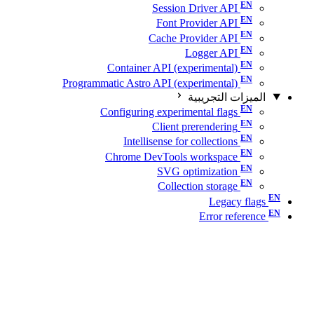
Session Driver API
Font Provider API
Cache Provider API
Logger API
Container API (experimental)
Programmatic Astro API (experimental)
الميزات التجريبية
Configuring experimental flags
Client prerendering
Intellisense for collections
Chrome DevTools workspace
SVG optimization
Collection storage
Legacy flags
Error reference