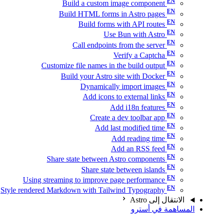
Build a custom image component
Build HTML forms in Astro pages
Build forms with API routes
Use Bun with Astro
Call endpoints from the server
Verify a Captcha
Customize file names in the build output
Build your Astro site with Docker
Dynamically import images
Add icons to external links
Add i18n features
Create a dev toolbar app
Add last modified time
Add reading time
Add an RSS feed
Share state between Astro components
Share state between islands
Using streaming to improve page performance
Style rendered Markdown with Tailwind Typography
الانتقال إلى Astro
المساهمة في أسترو