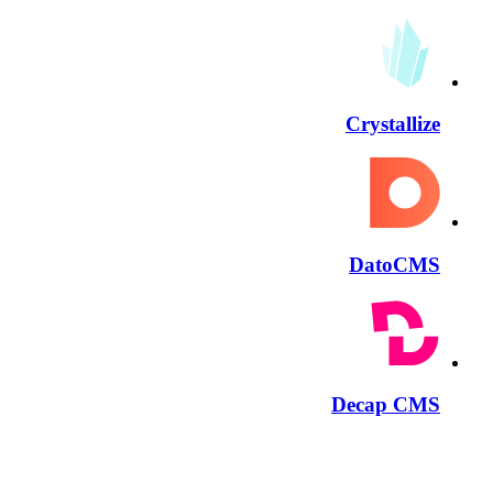
Crystallize
DatoCMS
Decap CMS