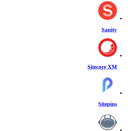
Sanity
Sitecore XM
Sitepins