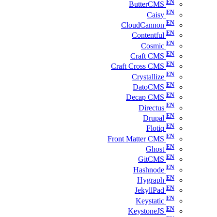
ButterCMS
Caisy
CloudCannon
Contentful
Cosmic
Craft CMS
Craft Cross CMS
Crystallize
DatoCMS
Decap CMS
Directus
Drupal
Flotiq
Front Matter CMS
Ghost
GitCMS
Hashnode
Hygraph
JekyllPad
Keystatic
KeystoneJS