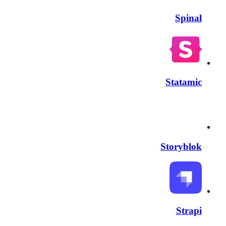
Spinal
Statamic
Storyblok
Strapi