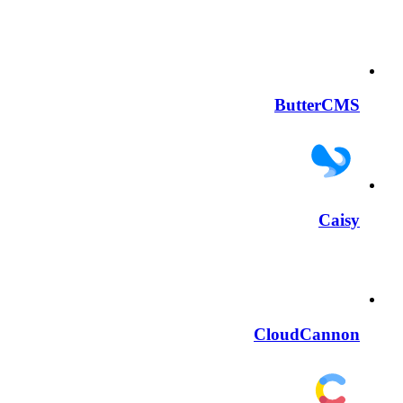
ButterCMS
Caisy
CloudCannon