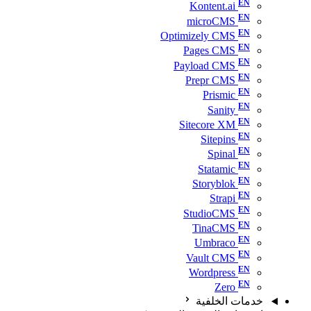
Kontent.ai
microCMS
Optimizely CMS
Pages CMS
Payload CMS
Prepr CMS
Prismic
Sanity
Sitecore XM
Sitepins
Spinal
Statamic
Storyblok
Strapi
StudioCMS
TinaCMS
Umbraco
Vault CMS
Wordpress
Zero
خدمات الخلفية