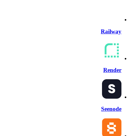
Railway
Render
Seenode