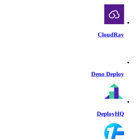
CloudRay
Deno Deploy
DeployHQ