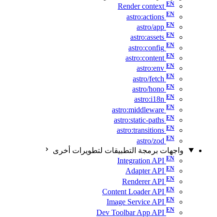
Render context
astro:actions
astro/app
astro:assets
astro:config
astro:content
astro:env
astro/fetch
astro/hono
astro:i18n
astro:middleware
astro:static-paths
astro:transitions
astro/zod
واجهات برمجة التطبيقات لتطويرات أخرى
Integration API
Adapter API
Renderer API
Content Loader API
Image Service API
Dev Toolbar App API