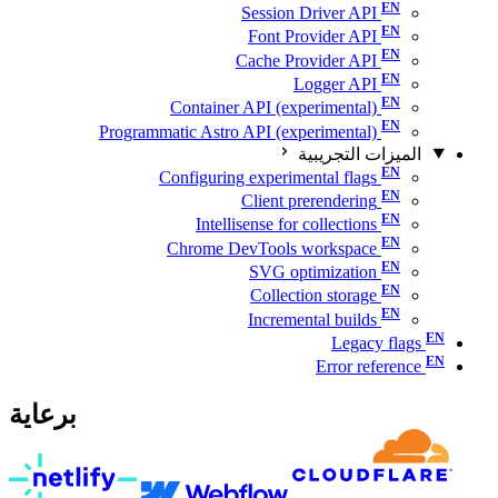
Session Driver API
Font Provider API
Cache Provider API
Logger API
Container API (experimental)
Programmatic Astro API (experimental)
الميزات التجريبية
Configuring experimental flags
Client prerendering
Intellisense for collections
Chrome DevTools workspace
SVG optimization
Collection storage
Incremental builds
Legacy flags
Error reference
برعاية