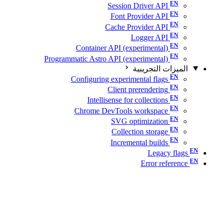
Session Driver API
Font Provider API
Cache Provider API
Logger API
Container API (experimental)
Programmatic Astro API (experimental)
الميزات التجريبية
Configuring experimental flags
Client prerendering
Intellisense for collections
Chrome DevTools workspace
SVG optimization
Collection storage
Incremental builds
Legacy flags
Error reference