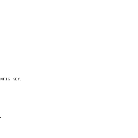
.
ONFIG_KEY
.