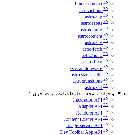
Render context
astro:actions
astro/app
astro:assets
astro:config
astro:content
astro:env
astro/fetch
astro/hono
astro:i18n
astro:middleware
astro:static-paths
astro:transitions
astro/zod
واجهات برمجة التطبيقات لتطويرات أخرى
Integration API
Adapter API
Renderer API
Content Loader API
Image Service API
Dev Toolbar App API