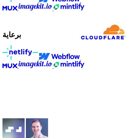
برعاية