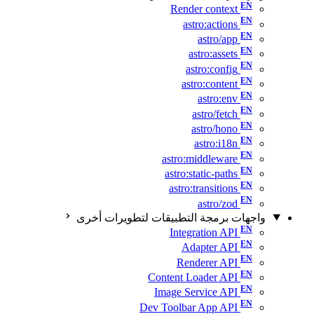
Render context
astro:actions
astro/app
astro:assets
astro:config
astro:content
astro:env
astro/fetch
astro/hono
astro:i18n
astro:middleware
astro:static-paths
astro:transitions
astro/zod
واجهات برمجة التطبيقات لتطويرات أخرى
Integration API
Adapter API
Renderer API
Content Loader API
Image Service API
Dev Toolbar App API