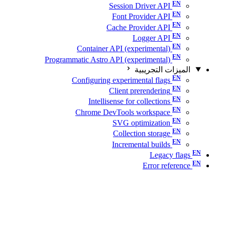
Session Driver API
Font Provider API
Cache Provider API
Logger API
Container API (experimental)
Programmatic Astro API (experimental)
الميزات التجريبية
Configuring experimental flags
Client prerendering
Intellisense for collections
Chrome DevTools workspace
SVG optimization
Collection storage
Incremental builds
Legacy flags
Error reference