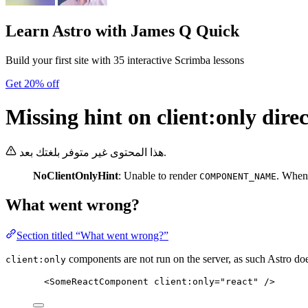
Learn Astro
with James Q Quick
Build your first site with 35 interactive Scrimba lessons
Get 20% off
Missing hint on client:only direc
هذا المحتوى غير متوفر بلغتك بعد.
NoClientOnlyHint
: Unable to render
. When
COMPONENT_NAME
What went wrong?
Section titled “What went wrong?”
components are not run on the server, as such Astro doe
client:only
<
SomeReactComponent
client:only
=
"
react
"
 />