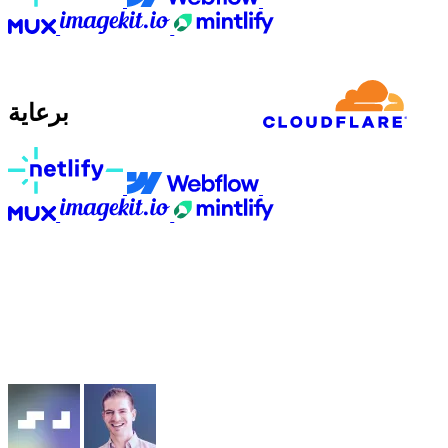
برعاية