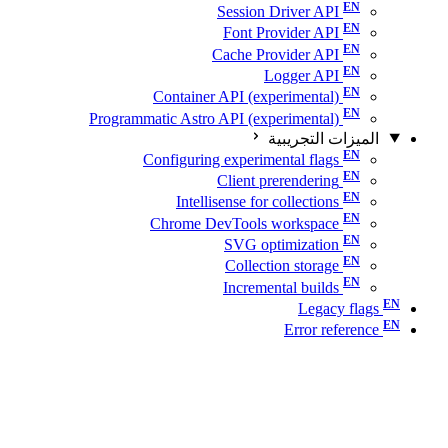
Session Driver API
Font Provider API
Cache Provider API
Logger API
Container API (experimental)
Programmatic Astro API (experimental)
الميزات التجريبية
Configuring experimental flags
Client prerendering
Intellisense for collections
Chrome DevTools workspace
SVG optimization
Collection storage
Incremental builds
Legacy flags
Error reference