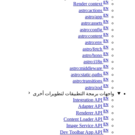
Render context
astro:actions
astro/app
astro:assets
astro:config
astro:content
astro:env
astro/fetch
astro/hono
astro:i18n
astro:middleware
astro:static-paths
astro:transitions
astro/zod
واجهات برمجة التطبيقات لتطويرات أخرى
Integration API
Adapter API
Renderer API
Content Loader API
Image Service API
Dev Toolbar App API