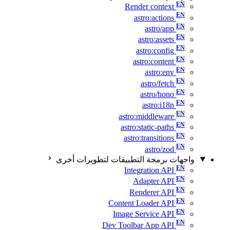
Render context
astro:actions
astro/app
astro:assets
astro:config
astro:content
astro:env
astro/fetch
astro/hono
astro:i18n
astro:middleware
astro:static-paths
astro:transitions
astro/zod
واجهات برمجة التطبيقات لتطويرات أخرى
Integration API
Adapter API
Renderer API
Content Loader API
Image Service API
Dev Toolbar App API