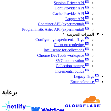
Session Driver API
Font Provider API
Cache Provider API
Logger API
Container API (experimental)
Programmatic Astro API (experimental)
الميزات التجريبية
Configuring experimental flags
Client prerendering
Intellisense for collections
Chrome DevTools workspace
SVG optimization
Collection storage
Incremental builds
Legacy flags
Error reference
برعاية