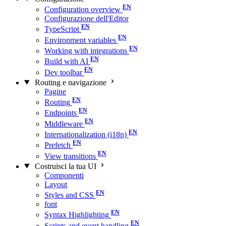
Configuration overview
Configurazione dell'Editor
TypeScript
Environment variables
Working with integrations
Build with AI
Dev toolbar
Routing e navigazione
Pagine
Routing
Endpoints
Middleware
Internationalization (i18n)
Prefetch
View transitions
Costruisci la tua UI
Componenti
Layout
Styles and CSS
font
Syntax Highlighting
Scripts and event handling