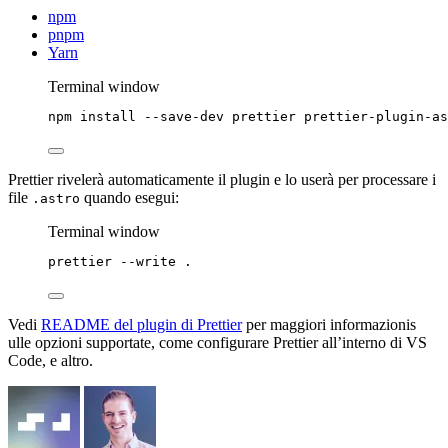
npm
pnpm
Yarn
Terminal window
npm
install
--save-dev
prettier
prettier-plugin-as
Prettier rivelerà automaticamente il plugin e lo userà per processare i
file
quando esegui:
.astro
Terminal window
prettier
--write
.
Vedi
README del plugin di Prettier
per maggiori informazionis
ulle opzioni supportate, come configurare Prettier all’interno di VS
Code, e altro.