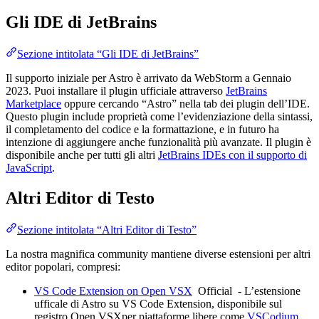
Gli IDE di JetBrains
Sezione intitolata “Gli IDE di JetBrains”
Il supporto iniziale per Astro è arrivato da WebStorm a Gennaio
2023. Puoi installare il plugin ufficiale attraverso
JetBrains
Marketplace
oppure cercando “Astro” nella tab dei plugin dell’IDE.
Questo plugin include proprietà come l’evidenziazione della sintassi,
il completamento del codice e la formattazione, e in futuro ha
intenzione di aggiungere anche funzionalità più avanzate. Il plugin è
disponibile anche per tutti gli altri
JetBrains IDEs con il supporto di
JavaScript
.
Altri Editor di Testo
Sezione intitolata “Altri Editor di Testo”
La nostra magnifica community mantiene diverse estensioni per altri
editor popolari, compresi:
VS Code Extension on Open VSX
Official
- L’estensione
ufficale di Astro su VS Code Extension, disponibile sul
registro Open VSXper piattaforme libere come
VSCodium