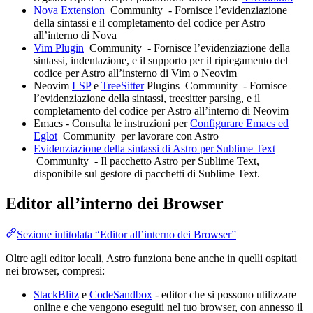
Nova Extension
Community
- Fornisce l’evidenziazione
della sintassi e il completamento del codice per Astro
all’interno di Nova
Vim Plugin
Community
- Fornisce l’evidenziazione della
sintassi, indentazione, e il supporto per il ripiegamento del
codice per Astro all’insterno di Vim o Neovim
Neovim
LSP
e
TreeSitter
Plugins
Community
- Fornisce
l’evidenziazione della sintassi, treesitter parsing, e il
completamento del codice per Astro all’interno di Neovim
Emacs - Consulta le instruzioni per
Configurare Emacs ed
Eglot
Community
per lavorare con Astro
Evidenziazione della sintassi di Astro per Sublime Text
Community
- Il pacchetto Astro per Sublime Text,
disponibile sul gestore di pacchetti di Sublime Text.
Editor all’interno dei Browser
Sezione intitolata “Editor all’interno dei Browser”
Oltre agli editor locali, Astro funziona bene anche in quelli ospitati
nei browser, compresi:
StackBlitz
e
CodeSandbox
- editor che si possono utilizzare
online e che vengono eseguiti nel tuo browser, con annesso il