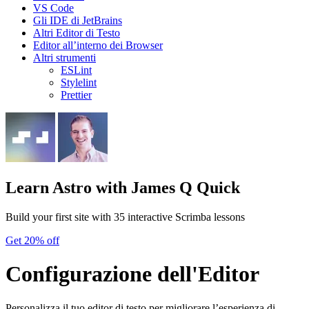
VS Code
Gli IDE di JetBrains
Altri Editor di Testo
Editor all’interno dei Browser
Altri strumenti
ESLint
Stylelint
Prettier
Learn Astro
with James Q Quick
Build your first site with 35 interactive Scrimba lessons
Get 20% off
Configurazione dell'Editor
Personalizza il tuo editor di testo per migliorare l’esperienza di