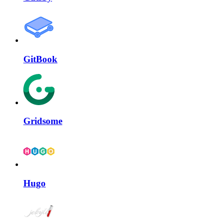
GitBook
Gridsome
Hugo