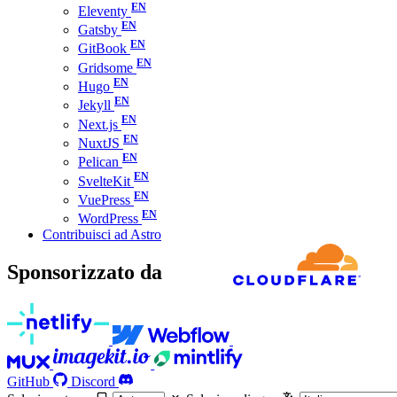
Eleventy
Gatsby
GitBook
Gridsome
Hugo
Jekyll
Next.js
NuxtJS
Pelican
SvelteKit
VuePress
WordPress
Contribuisci ad Astro
Sponsorizzato da
GitHub
Discord