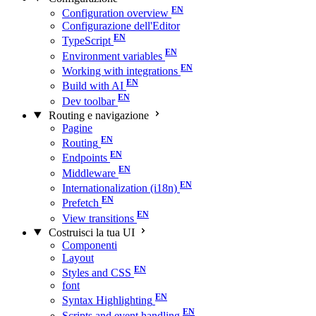
Configuration overview
Configurazione dell'Editor
TypeScript
Environment variables
Working with integrations
Build with AI
Dev toolbar
Routing e navigazione
Pagine
Routing
Endpoints
Middleware
Internationalization (i18n)
Prefetch
View transitions
Costruisci la tua UI
Componenti
Layout
Styles and CSS
font
Syntax Highlighting
Scripts and event handling