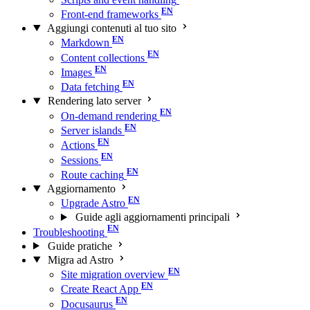
Front-end frameworks
Aggiungi contenuti al tuo sito
Markdown
Content collections
Images
Data fetching
Rendering lato server
On-demand rendering
Server islands
Actions
Sessions
Route caching
Aggiornamento
Upgrade Astro
Guide agli aggiornamenti principali
Troubleshooting
Guide pratiche
Migra ad Astro
Site migration overview
Create React App
Docusaurus