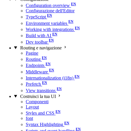
Configuration overview
Configurazione dell'Editor
TypeScript
Environment variables
Working with integrations
Build with AI
Dev toolbar
Routing e navigazione
Pagine
Routing
Endpoints
Middleware
Internationalization (i18n)
Prefetch
View transitions
Costruisci la tua UI
Componenti
Layout
Styles and CSS
font
Syntax Highlighting
Scripts and event handling