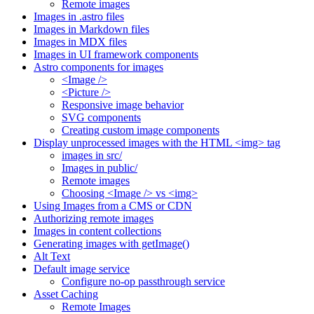
Remote images
Images in .astro files
Images in Markdown files
Images in MDX files
Images in UI framework components
Astro components for images
<Image />
<Picture />
Responsive image behavior
SVG components
Creating custom image components
Display unprocessed images with the HTML <img> tag
images in src/
Images in public/
Remote images
Choosing <Image /> vs <img>
Using Images from a CMS or CDN
Authorizing remote images
Images in content collections
Generating images with getImage()
Alt Text
Default image service
Configure no-op passthrough service
Asset Caching
Remote Images