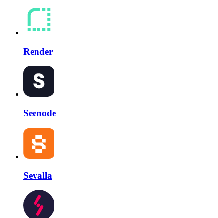
Render
Seenode
Sevalla