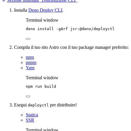
Sezione intitolata “Distribuzione CLI”
Installa
Deno Deploy CLI
.
Terminal window
deno
install
-gArf
jsr:@deno/deployctl
Compila il tuo sito Astro con il tuo package manager preferito:
npm
pnpm
Yarn
Terminal window
npm
run
build
Esegui
per distribuire!
deployctl
Statica
SSR
Terminal window