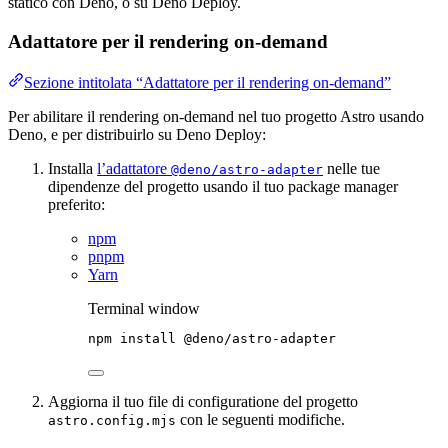
statico con Deno, o su Deno Deploy.
Adattatore per il rendering on-demand
Sezione intitolata “Adattatore per il rendering on-demand”
Per abilitare il rendering on-demand nel tuo progetto Astro usando
Deno, e per distribuirlo su Deno Deploy:
Installa
l’adattatore
nelle tue
@deno/astro-adapter
dipendenze del progetto usando il tuo package manager
preferito:
npm
pnpm
Yarn
Terminal window
npm
install
@deno/astro-adapter
Aggiorna il tuo file di configuratione del progetto
con le seguenti modifiche.
astro.config.mjs