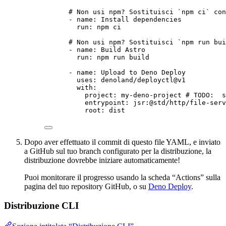
# Non usi npm? Sostituisci `npm ci` con
- 
name
: 
Install dependencies
run
: 
npm ci
# Non usi npm? Sostituisci `npm run bui
- 
name
: 
Build Astro
run
: 
npm run build
- 
name
: 
Upload to Deno Deploy
uses
: 
denoland/deployctl@v1
with
:
project
: 
my-deno-project
# TODO:  s
entrypoint
: 
jsr:@std/http/file-serv
root
: 
dist
Dopo aver effettuato il commit di questo file YAML, e inviato
a GitHub sul tuo branch configurato per la distribuzione, la
distribuzione dovrebbe iniziare automaticamente!
Puoi monitorare il progresso usando la scheda “Actions” sulla
pagina del tuo repository GitHub, o su
Deno Deploy
.
Distribuzione CLI