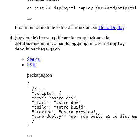
cd
dist
 && 
deployctl
deploy
jsr:@std/http/fil
Puoi monitorare tutte le tue distribuzioni su
Deno Deploy
.
(Opzionale) Per semplificare la compilazione e la
distribuzione in un comando, aggiungi uno script
deploy-
in
.
deno
package.json
Statica
SSR
package.json
{
// ...
"scripts"
: {
"dev"
: 
"
astro dev
"
,
"start"
: 
"
astro dev
"
,
"build"
: 
"
astro build
"
,
"preview"
: 
"
astro preview
"
,
"deno-deploy"
: 
"
npm run build && cd dist &&
}
}