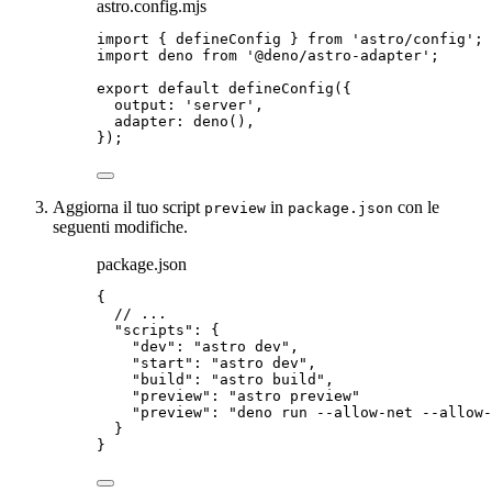
astro.config.mjs
import
 { defineConfig } 
from
'
astro/config
'
;
import
 deno 
from
'
@deno/astro-adapter
'
;
export
default
defineConfig
({
output: 
'
server
'
,
adapter: 
deno
(),
});
Aggiorna il tuo script
in
con le
preview
package.json
seguenti modifiche.
package.json
{
// ...
"scripts"
: {
"dev"
: 
"
astro dev
"
,
"start"
: 
"
astro dev
"
,
"build"
: 
"
astro build
"
,
"preview"
: 
"
astro preview
"
"
preview
"
:
"
deno run --allow-net --allow-
}
}