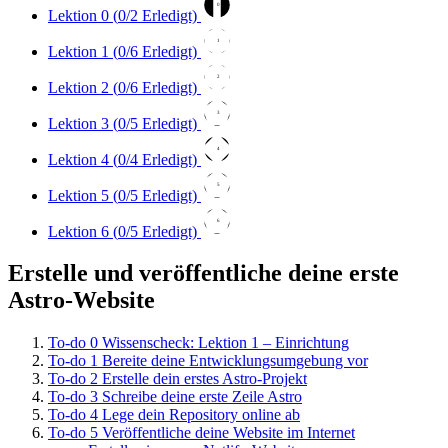
0
Lektion 0 (
0
/2 Erledigt)
1
Lektion 1 (
0
/6 Erledigt)
2
Lektion 2 (
0
/6 Erledigt)
3
Lektion 3 (
0
/5 Erledigt)
4
Lektion 4 (
0
/4 Erledigt)
5
Lektion 5 (
0
/5 Erledigt)
6
Lektion 6 (
0
/5 Erledigt)
Erstelle und veröffentliche deine erste
Astro-Website
To-do
0
Wissenscheck: Lektion 1 – Einrichtung
To-do
1
Bereite deine Entwicklungsumgebung vor
To-do
2
Erstelle dein erstes Astro-Projekt
To-do
3
Schreibe deine erste Zeile Astro
To-do
4
Lege dein Repository online ab
To-do
5
Veröffentliche deine Website im Internet