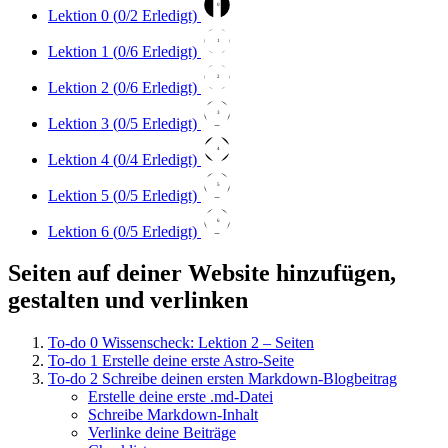
0
Lektion 0 (
0
/2 Erledigt)
1
Lektion 1 (
0
/6 Erledigt)
2
Lektion 2 (
0
/6 Erledigt)
3
Lektion 3 (
0
/5 Erledigt)
4
Lektion 4 (
0
/4 Erledigt)
5
Lektion 5 (
0
/5 Erledigt)
6
Lektion 6 (
0
/5 Erledigt)
Seiten auf deiner Website hinzufügen,
gestalten und verlinken
To-do
0
Wissenscheck: Lektion 2 – Seiten
To-do
1
Erstelle deine erste Astro-Seite
To-do
2
Schreibe deinen ersten Markdown-Blogbeitrag
Erstelle deine erste .md-Datei
Schreibe Markdown-Inhalt
Verlinke deine Beiträge