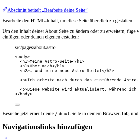
Abschnitt betitelt „Bearbeite deine Seite“
Bearbeite den HTML-Inhalt, um diese Seite über dich zu gestalten.
Um den Inhalt deiner About-Seite zu ändern oder zu erweitern, fü
einfügen oder deinen eigenen erstellen:
src/pages/about.astro
<
body
>
<
h1
>
Meine Astro-Seite
</
h1
>
<
h1
>
Über mich
</
h1
>
<
h2
>
… und meine neue Astro-Seite!
</
h2
>
<
p
>
Ich arbeite mich durch das einführende Astro-
<
p
>
Diese Website wird aktualisiert, während ich 
</
body
>
Besuche jetzt erneut deine
-Seite in deinem Browser-Tab, und du
/about
Navigationslinks hinzufügen