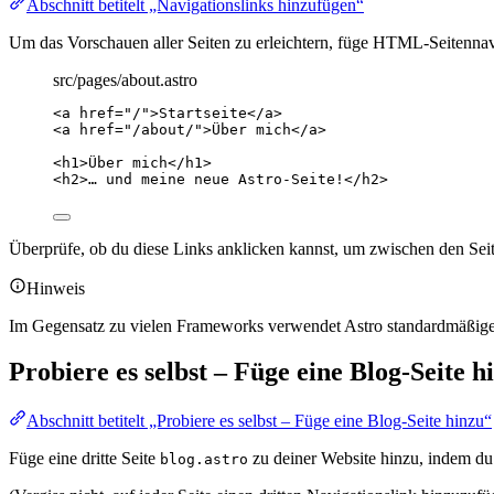
Abschnitt betitelt „Navigationslinks hinzufügen“
Um das Vorschauen aller Seiten zu erleichtern, füge HTML-Seitenna
src/pages/about.astro
<
a
href
=
"
/
"
>
Startseite
</
a
>
<
a
href
=
"
/about/
"
>
Über mich
</
a
>
<
h1
>
Über mich
</
h1
>
<
h2
>
… und meine neue Astro-Seite!
</
h2
>
Überprüfe, ob du diese Links anklicken kannst, um zwischen den Sei
Hinweis
Im Gegensatz zu vielen Frameworks verwendet Astro standardmäß
Probiere es selbst – Füge eine Blog-Seite h
Abschnitt betitelt „Probiere es selbst – Füge eine Blog-Seite hinzu“
Füge eine dritte Seite
zu deiner Website hinzu, indem d
blog.astro