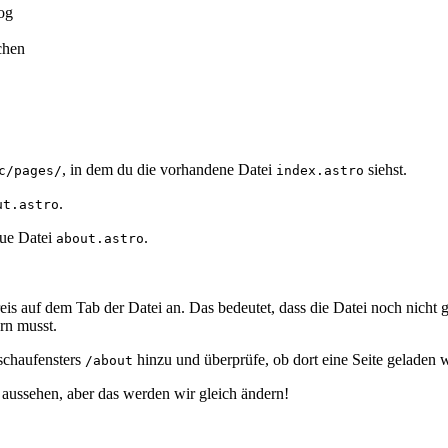
log
chen
, in dem du die vorhandene Datei
siehst.
c/pages/
index.astro
.
ut.astro
eue Datei
.
about.astro
eis auf dem Tab der Datei an. Das bedeutet, dass die Datei noch nicht
rn musst.
schaufensters
hinzu und überprüfe, ob dort eine Seite geladen w
/about
 aussehen, aber das werden wir gleich ändern!