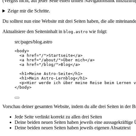
(Vergiss nicht, auf jeder Seite einen dritten Navigationslink hinzuzufü
Zeige mir die Schritte.
Du solltest nun eine Website mit drei Seiten haben, die alle miteinander
Aktualisiere den Seiteninhalt in
wie folgt:
blog.astro
src/pages/blog.astro
<
body
>
<
a
href
=
"
/
"
>
Startseite
</
a
>
<
a
href
=
"
/about/
"
>
Über mich
</
a
>
<
a
href
=
"
/blog/
"
>
Blog
</
a
>
<
h1
>
Meine Astro-Seite
</
h1
>
<
h1
>
Mein Astro-Lernblog
</
h1
>
<
p
>
Hier werde ich über meine Reise beim Lernen v
</
body
>
Vorschau deiner gesamten Website, indem du alle drei Seiten in der 
Jede Seite verlinkt korrekt zu allen drei Seiten
Deine beiden neuen Seiten haben jeweils eine aussagekräftige 
Deine beiden neuen Seiten haben jeweils eigenen Absatztext