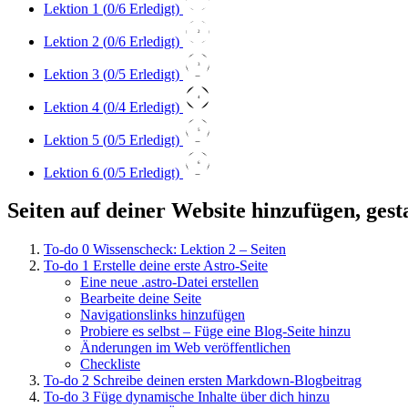
Lektion 1 (
0
/6 Erledigt)
2
Lektion 2 (
0
/6 Erledigt)
3
Lektion 3 (
0
/5 Erledigt)
4
Lektion 4 (
0
/4 Erledigt)
5
Lektion 5 (
0
/5 Erledigt)
6
Lektion 6 (
0
/5 Erledigt)
Seiten auf deiner Website hinzufügen, gest
To-do
0
Wissenscheck: Lektion 2 – Seiten
To-do
1
Erstelle deine erste Astro-Seite
Eine neue .astro-Datei erstellen
Bearbeite deine Seite
Navigationslinks hinzufügen
Probiere es selbst – Füge eine Blog-Seite hinzu
Änderungen im Web veröffentlichen
Checkliste
To-do
2
Schreibe deinen ersten Markdown-Blogbeitrag
To-do
3
Füge dynamische Inhalte über dich hinzu