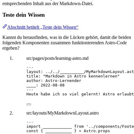
entsprechenden Inhalt aus der Markdown-Datei.
Teste dein Wissen
Abschnitt betitelt „Teste dein Wissen“
Kannst du herausfinden, was in die Lücken gehört, damit die beiden
folgenden Komponenten zusammen funktionierenden Astro-Code
ergeben?
src/pages/posts/learning-astro.md
---
layout
: 
../../__________/MyMarkdownLayout.ast
title
: 
"
Markdown in Astro kennenlernen
"
author
: 
Astro-Lernender
____
: 
2022-08-08
---
Heute habe ich so viel gelernt! Astro erlaubt
src/layouts/MyMarkdownLayout.astro
---
import
 ____________ 
from
'
../components/Foote
const { 
___________
 } = 
Astro
.
props