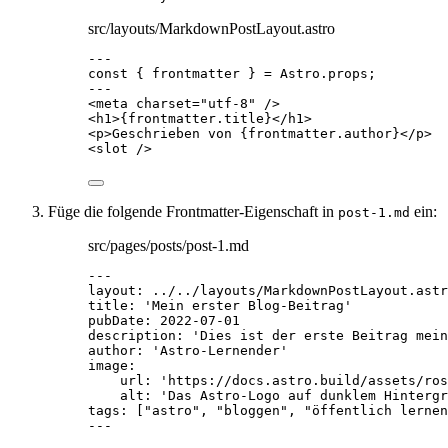
src/layouts/MarkdownPostLayout.astro
---
const { 
frontmatter
 } = 
Astro
.
props
;
---
<
meta
charset
=
"
utf-8
"
 />
<
h1
>
{
frontmatter
.
title
}
</
h1
>
<
p
>
Geschrieben von 
{
frontmatter
.
author
}
</
p
>
<
slot
 />
Füge die folgende Frontmatter-Eigenschaft in
ein:
post-1.md
src/pages/posts/post-1.md
---
layout
: 
../../layouts/MarkdownPostLayout.astr
title
: 
'
Mein erster Blog-Beitrag
'
pubDate
: 
2022-07-01
description
: 
'
Dies ist der erste Beitrag mein
author
: 
'
Astro-Lernender
'
image
:
url
: 
'
https://docs.astro.build/assets/ros
alt
: 
'
Das Astro-Logo auf dunklem Hintergr
tags
: [
"
astro
"
, 
"
bloggen
"
, 
"
öffentlich lernen
---