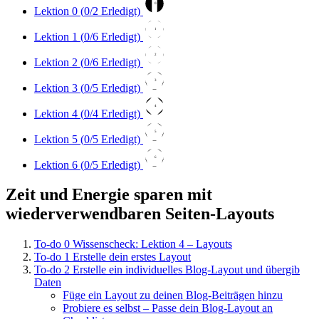
0
Lektion 0 (
0
/2 Erledigt)
1
Lektion 1 (
0
/6 Erledigt)
2
Lektion 2 (
0
/6 Erledigt)
3
Lektion 3 (
0
/5 Erledigt)
4
Lektion 4 (
0
/4 Erledigt)
5
Lektion 5 (
0
/5 Erledigt)
6
Lektion 6 (
0
/5 Erledigt)
Zeit und Energie sparen mit
wiederverwendbaren Seiten-Layouts
To-do
0
Wissenscheck: Lektion 4 – Layouts
To-do
1
Erstelle dein erstes Layout
To-do
2
Erstelle ein individuelles Blog-Layout und übergib
Daten
Füge ein Layout zu deinen Blog-Beiträgen hinzu
Probiere es selbst – Passe dein Blog-Layout an