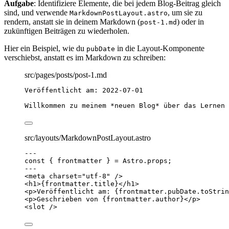
Aufgabe
: Identifiziere Elemente, die bei jedem Blog-Beitrag gleich
sind, und verwende
, um sie zu
MarkdownPostLayout.astro
rendern, anstatt sie in deinem Markdown (
) oder in
post-1.md
zukünftigen Beiträgen zu wiederholen.
Hier ein Beispiel, wie du
in die Layout-Komponente
pubDate
verschiebst, anstatt es im Markdown zu schreiben:
src/pages/posts/post-1.md
Veröffentlicht am: 2022-07-01
Willkommen zu meinem 
*
neuen Blog
*
 über das Lernen 
src/layouts/MarkdownPostLayout.astro
---
const { 
frontmatter
 } = 
Astro
.
props
;
---
<
meta
charset
=
"
utf-8
"
 />
<
h1
>
{
frontmatter
.
title
}
</
h1
>
<
p
>
Veröffentlicht am: 
{
frontmatter
.
pubDate
.
toStrin
<
p
>
Geschrieben von 
{
frontmatter
.
author
}
</
p
>
<
slot
 />