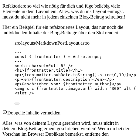
Refaktoriere so viel wie nötig für dich und füge beliebig viele
Elemente in dein Layout ein. Alles, was du ins Layout einfügst,
musst du nicht mehr in jedem einzelnen Blog-Beitrag schreiben!
Hier ein Beispiel für ein refaktoriertes Layout, das nur noch die
individuellen Inhalte der Blog-Beiträge über den Slot rendert:
src/layouts/MarkdownPostLayout.astro
---
const { 
frontmatter
 } = 
Astro
.
props
;
---
<
meta
charset
=
"
utf-8
"
 />
<
h1
>
{
frontmatter
.
title
}
</
h1
>
<
p
>
{
frontmatter
.
pubDate
.
toString
()
.
slice
(
0
,
10
)
}
</
p
<
p
><
em
>
{
frontmatter
.
description
}
</
em
></
p
>
<
p
>
Geschrieben von: 
{
frontmatter
.
author
}
</
p
>
<
img
src
=
{
frontmatter
.
image
.
url
}
width
=
"
300
"
alt
=
{
<
slot
 />
Doppelte Inhalte vermeiden
Alles, was von deinem Layout gerendert wird, muss
nicht
in
deinem Blog-Beitrag erneut geschrieben werden! Wenn du bei der
Vorschau im Browser Duplikate bemerkst, entferne den