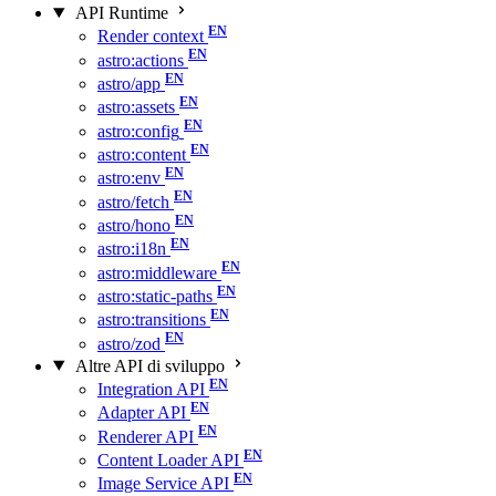
API Runtime
Render context
astro:actions
astro/app
astro:assets
astro:config
astro:content
astro:env
astro/fetch
astro/hono
astro:i18n
astro:middleware
astro:static-paths
astro:transitions
astro/zod
Altre API di sviluppo
Integration API
Adapter API
Renderer API
Content Loader API
Image Service API