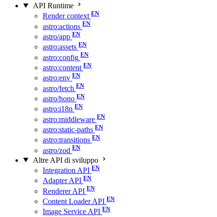
API Runtime
Render context
astro:actions
astro/app
astro:assets
astro:config
astro:content
astro:env
astro/fetch
astro/hono
astro:i18n
astro:middleware
astro:static-paths
astro:transitions
astro/zod
Altre API di sviluppo
Integration API
Adapter API
Renderer API
Content Loader API
Image Service API