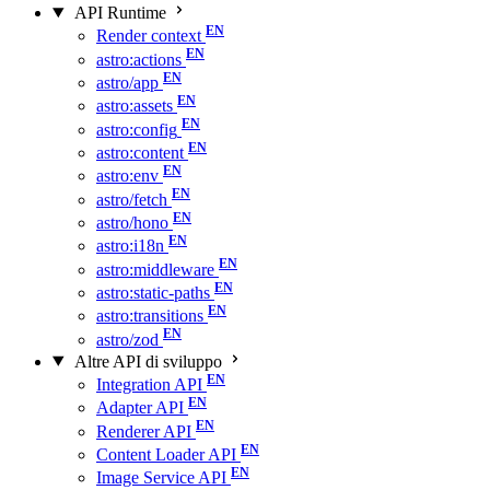
API Runtime
Render context
astro:actions
astro/app
astro:assets
astro:config
astro:content
astro:env
astro/fetch
astro/hono
astro:i18n
astro:middleware
astro:static-paths
astro:transitions
astro/zod
Altre API di sviluppo
Integration API
Adapter API
Renderer API
Content Loader API
Image Service API